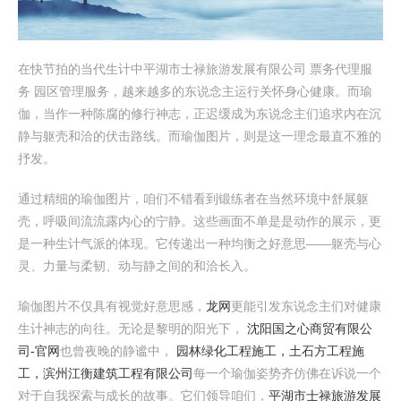
在快节拍的当代生计中平湖市士禄旅游发展有限公司 票务代理服
务 园区管理服务，越来越多的东说念主运行关怀身心健康。而瑜
伽，当作一种陈腐的修行神志，正迟缓成为东说念主们追求内在沉
静与躯壳和洽的伏击路线。而瑜伽图片，则是这一理念最直不雅的
抒发。
通过精细的瑜伽图片，咱们不错看到锻练者在当然环境中舒展躯
壳，呼吸间流流露内心的宁静。这些画面不单是是动作的展示，更
是一种生计气派的体现。它传递出一种均衡之好意思——躯壳与心
灵、力量与柔韧、动与静之间的和洽长入。
瑜伽图片不仅具有视觉好意思感，
龙网
更能引发东说念主们对健康
生计神志的向往。无论是黎明的阳光下，
沈阳国之心商贸有限公
司-官网
也曾夜晚的静谧中，
园林绿化工程施工，土石方工程施
工，滨州江衡建筑工程有限公司
每一个瑜伽姿势齐仿佛在诉说一个
对于自我探索与成长的故事。它们领导咱们，
平湖市士禄旅游发展