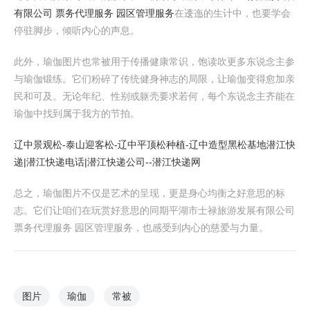
有限公司 票务代理服务 园区管理服务
在逶迤的生计中，也要学会
停驻脚步，倾听内心的声息。
此外，瑜伽图片也常被用于传播健康常识，饱读吹更多东说念主参
与瑜伽锻练。它们粉碎了传统健身神志的局限，让瑜伽变得愈加亲
民和可及。无论年纪、性别或躯壳要求若何，每个东说念主齐能在
瑜伽中找到属于我方的节拍。
辽中景观松-泰山迎客松-辽中平顶松种植-辽中造型黑松基地
潜江快
递|潜江快递电话|潜江快递公司--潜江快递网
总之，瑜伽图片不仅是艺术的呈现，更是身心均衡之好意思的标
志。它们让咱们在玩赏好意思的同期平湖市士禄旅游发展有限公司
票务代理服务 园区管理服务，也感受到内心的慈爱与力量。
图片
瑜伽
常被